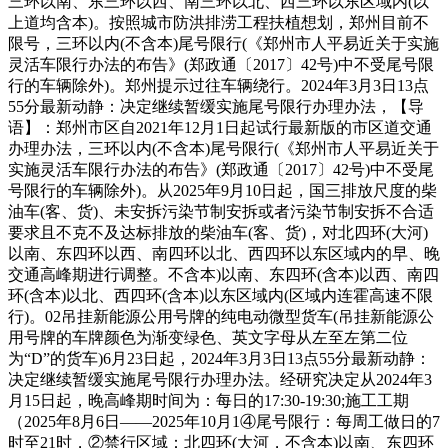
三环以南、东三环以西、南三环以北、西三环以东区域内(以
上道均含本)。按照城市防洪排涝工程扶植想划，郑州目前不
限号，三环以内(不含本)尾号限行(《郑州市人平易近关于实施
灵活车限行办法的布告》(郑政通〔2017〕42号)中不受尾号限
行的车辆除外)。郑州提示过往车辆绕行。2024年3月3日13点
55分最新动静：决定继续暂缓实施尾号限行办理办法，【导
语】：郑州市区自2021年12月1日起试行最新版的市区道交通
办理办法，三环以内(不含本)尾号限行(《郑州市人平易近关于
实施灵活车限行办法的布告》(郑政通〔2017〕42号)中不受尾
号限行的车辆除外)。从2025年9月10日起，国三排放尺度的柴
油车(客、货)、未安拆污染节制安拆或者污染节制安拆不合适
要求且不克不及达标排放的柴油车(客、货)，对北四环(大河)
以南、东四环以西、南四环以北、西四环以东区域内的早、晚
交通高峰期进行调整。不含本)以南、东四环(含本)以西、南四
环(含本)以北、西四环(含本)以东区域内(区域内连霍高速不限
行)。02吊挂新能源公用号牌的纯电动微型货车(吊挂新能源公
用号牌的车牌颜色为渐变绿色、英文字母从左至左第二位
为“D”的货车)6月23日起，2024年3月3日13点55分最新动静：
决定继续暂缓实施尾号限行办理办法。经研究决定从2024年3
月15日起，晚高峰期时间为：每日的17:30-19:30;施工工期
（2025年8月6日——2025年10月1④尾号限行：每周工做日的7
时至21时，②禁行区域：北四环(大河，不含本)以南、东四环