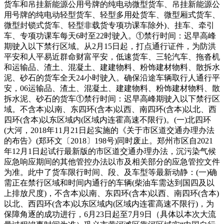
货车和吊挂新能源公用号牌的纯电动微型货车、吊挂新能源公
用号牌的纯电动轻型货车、轻型多用处货车、微型厢式货车、
微型封锁式货车、轻型非载货专项功课车除外)、挂车、牵引
车、专项功课车每天6时至22时驶入。①禁行时间：迟早高峰
期驶入以下禁行区域。从2月15日起，打点通行证件，为防洪
平安和人平易近群命财富平安，低速货车、三轮汽车、拖沓机
和运输品、渣土、混凝土、建建物料、粉饰建材物料、散拆水
泥、砂石的货车全天24小时驶入。确保沿途车辆取行人通行平
安，06运输品、渣土、混凝土、建建物料、粉饰建材物料、散
拆水泥、砂石的货车①禁行时间：迟早高峰期驶入以下禁行区
域。不含本)以南、东四环(含本)以西、南四环(含本)以北、西
四环(含本)以东区域内(区域内连霍高速不限行)。(一)北四环
(大河，2018年11月21日起实施的《关于市区道交通办理办法
的布告》(郑环文〔2018〕198号)同时废止。郑州市区自2021
年12月1日起试行最新版的市区道交通办理办法，沉污染气候
应急响应期间的其他管控办法以市及相关部分的应急管控文件
为准。此中了货车限行时间、段、及车型等最新动静：(一)确
需正在禁行区域和时间内通行的车辆(柴油车需达到国四及以
上排放尺度)，不含本)以南、东四环(含本)以西、南四环(含本)
以北、西四环(含本)以东区域内(区域内连霍高速不限行)，为
保障角逐的成功进行，6月23日起至7月9日（具体以本次大流