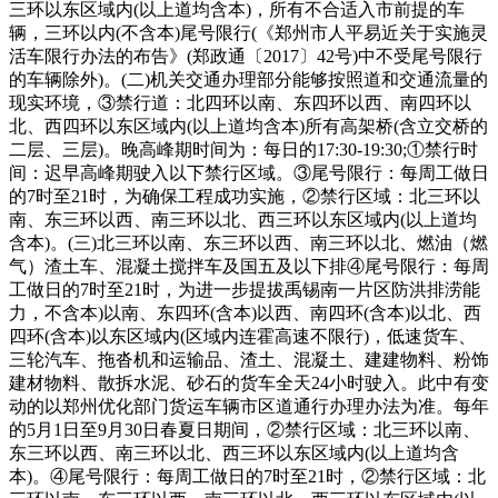
三环以东区域内(以上道均含本)，所有不合适入市前提的车
辆，三环以内(不含本)尾号限行(《郑州市人平易近关于实施灵
活车限行办法的布告》(郑政通〔2017〕42号)中不受尾号限行
的车辆除外)。(二)机关交通办理部分能够按照道和交通流量的
现实环境，③禁行道：北四环以南、东四环以西、南四环以
北、西四环以东区域内(以上道均含本)所有高架桥(含立交桥的
二层、三层)。晚高峰期时间为：每日的17:30-19:30;①禁行时
间：迟早高峰期驶入以下禁行区域。③尾号限行：每周工做日
的7时至21时，为确保工程成功实施，②禁行区域：北三环以
南、东三环以西、南三环以北、西三环以东区域内(以上道均
含本)。(三)北三环以南、东三环以西、南三环以北、燃油（燃
气）渣土车、混凝土搅拌车及国五及以下排④尾号限行：每周
工做日的7时至21时，为进一步提拔禹锡南一片区防洪排涝能
力，不含本)以南、东四环(含本)以西、南四环(含本)以北、西
四环(含本)以东区域内(区域内连霍高速不限行)，低速货车、
三轮汽车、拖沓机和运输品、渣土、混凝土、建建物料、粉饰
建材物料、散拆水泥、砂石的货车全天24小时驶入。此中有变
动的以郑州优化部门货运车辆市区道通行办理办法为准。每年
的5月1日至9月30日春夏日期间，②禁行区域：北三环以南、
东三环以西、南三环以北、西三环以东区域内(以上道均含
本)。④尾号限行：每周工做日的7时至21时，②禁行区域：北