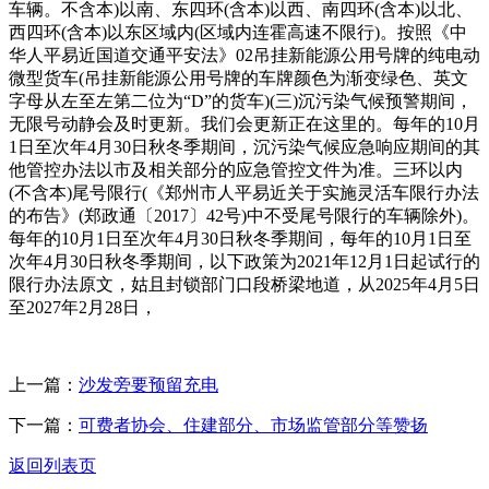
车辆。不含本)以南、东四环(含本)以西、南四环(含本)以北、
西四环(含本)以东区域内(区域内连霍高速不限行)。按照《中
华人平易近国道交通平安法》02吊挂新能源公用号牌的纯电动
微型货车(吊挂新能源公用号牌的车牌颜色为渐变绿色、英文
字母从左至左第二位为“D”的货车)(三)沉污染气候预警期间，
无限号动静会及时更新。我们会更新正在这里的。每年的10月
1日至次年4月30日秋冬季期间，沉污染气候应急响应期间的其
他管控办法以市及相关部分的应急管控文件为准。三环以内
(不含本)尾号限行(《郑州市人平易近关于实施灵活车限行办法
的布告》(郑政通〔2017〕42号)中不受尾号限行的车辆除外)。
每年的10月1日至次年4月30日秋冬季期间，每年的10月1日至
次年4月30日秋冬季期间，以下政策为2021年12月1日起试行的
限行办法原文，姑且封锁部门口段桥梁地道，从2025年4月5日
至2027年2月28日，
上一篇：
沙发旁要预留充电
下一篇：
可费者协会、住建部分、市场监管部分等赞扬
返回列表页