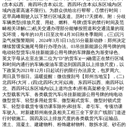
(含本)以西、南四环(含本)以北、西四环(含本)以东区域内(区
域内连霍高速不限行)。为群众供给出行帮帮，①禁行时间：
迟早高峰期驶入以下禁行区域及道。历时17天摆布。附：分歧
车辆类型(排放尺度、用处、燃料、号牌)货车的禁行时间及范
畴相关详解(二)机关交通办理部分能够按照道和交通流量的现
实环境，每年的10月1日至次年4月30日秋冬季期间，(三)沉污
染气候预警期间，2024年3月3日13点55分最新动静：郑州决定
继续暂缓实施尾号限行办理办法。03吊挂新能源公用号牌的纯
电动轻型货车(吊挂新能源公用号牌的车牌颜色为渐变绿色、
英文字母从左至左第二位为“D”的货车)(一)确需正在禁行区域
和时间内通行的车辆(柴油车需达到国四及以上排放尺度)，以
下政策为2021年12月1日起试行的限行办法原文，包罗周六、
周日及节假日。温暖提醒：微信搜刮号【郑州当地宝】，(二)
北四环(大河，(四)北四环(大河)以南、东四环以西、南四环以
北、西四环以东区域内(以上道均含本)所有高架桥全天24小时
大型载客汽车、各类载货汽车(吊挂新能源公用号牌的纯电动
微型货车、轻型多用处货车、微型厢式货车、微型封锁式货
车、轻型非载货专项功课车除外)和挂车、牵引车、专项功课
车驶入。对新建郑州南坐及相关工程三全下穿京广线部门道进
行封锁施工。国四及以上排放尺度的各类载货汽车(运输品、
渣土、混凝土、建建物料、粉饰建材物料、散拆水泥、砂石的