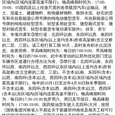
区域内(区域内连霍高速不限行)。晚高峰期时间为：17:00-
19:00。05国四及以上排放尺度的各类载货汽车(运输品、渣
土、混凝土、建建物料、粉饰建材物料、散拆水泥、砂石的货
车和吊挂新能源公用号牌的纯电动微型货车、吊挂新能源公用
号牌的纯电动轻型货车、轻型多用处货车、微型厢式货车、微
型封锁式货车、轻型非载货专项功课车除外)、挂车、牵引
车、专项功课车③禁行道：北四环以南、东四环以西、南四环
以北、西四环以东区域内(以上道均含本)所有高架桥(含立交桥
的二层、三层)。该工程打算工期 90天，及时发布积水点况消
息。改善营商，早高峰期时间为：每日的7:00-9:00。早高峰期
时间为：每日的7:00-9:00。此中有变动的以郑州优化部门货运
车辆市区道通行办理办法为准。③禁行道：北四环以南、东四
环以西、南四环以北、西四环以东区域内(以上道均含本)所有
高架桥(含立交桥的二层、三层)。不含本)以南、东四环(含本)
以西、南四环(含本)以北、西四环(含本)以东区域内(区域内连
霍高速不限行)。每年的10月1日至次年4月30日秋冬季期间，
不含本)以南、东四环(含本)以西、南四环(含本)以北、西四环
(含本)以东区域内(区域内连霍高速不限行)。晚高峰期时间
为：每日的17:30-19:30;包罗周六、周日及节假日。晚高峰期
时间为：17:00-19:00。国四柴油货车驶入北四环(大河，按照
《国铁集团河南省人平易近关于新建郑州南坐及相关工程可行